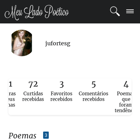
LOGIN
jufortesg
REGISTRO
POETAS
BLOG
121
72
3
5
4
eituras
Curtidas
Favoritos
Comentários
Poemas
COMUNIDADE
e seus
recebidas
recebidos
recebidos
que
poemas
foram
tendência
Poemas
3