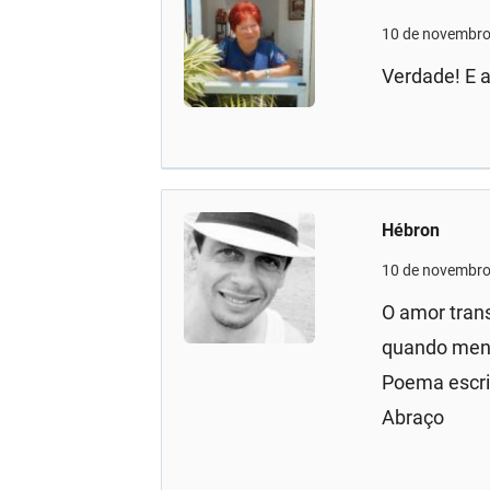
10 de novembro
Verdade! E a
Hébron
10 de novembro
O amor tran
quando meno
Poema escri
Abraço