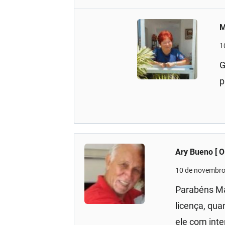
M
1
G
p
Ary Bueno [ 
10 de novembro
Parabéns Ma
licença, qua
ele com inte