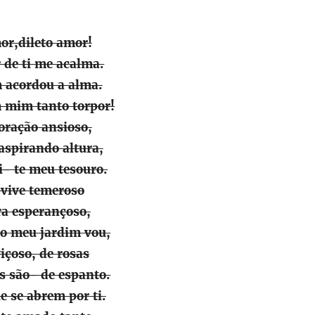
or,dileto amor!
 de ti me acalma.
acordou a alma.
 mim tanto torpor!
oração ansioso,
aspirando altura,
i- te meu tesouro.
,vive temeroso
a esperançoso,
do meu jardim vou,
içoso, de rosas
s são- de espanto.
e se abrem por ti.