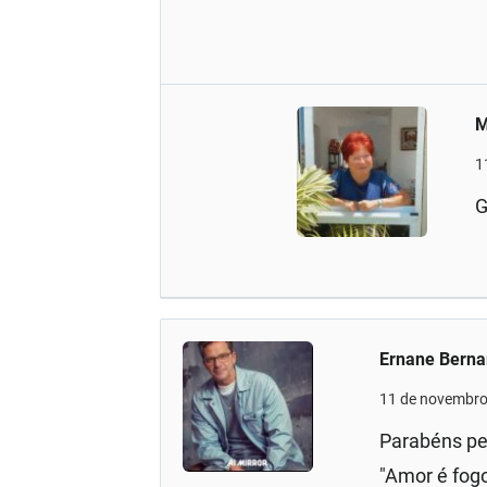
M
1
G
Ernane Berna
11 de novembro
Parabéns pe
"Amor é fogo