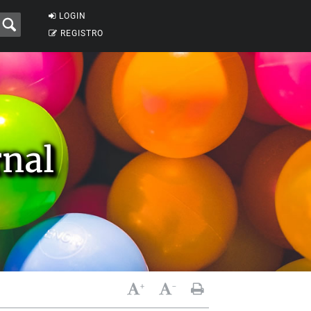
LOGIN
REGISTRO
nal
+
-