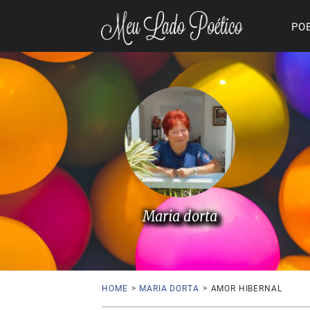
PO
Maria dorta
HOME
>
MARIA DORTA
>
AMOR HIBERNAL