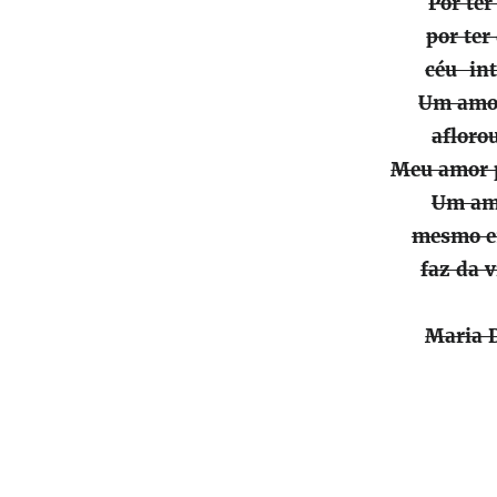
Por ter
por ter
céu int
Um amor
afloro
Meu amor p
Um amo
mesmo em
faz da 
Maria 