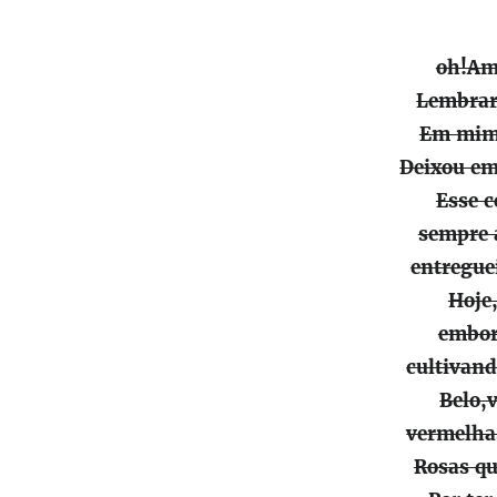
oh!Am
Lembrar
Em mim 
Deixou em
Esse c
sempre 
entregue
Hoje
embor
cultivan
Belo,v
vermelha
Rosas qu