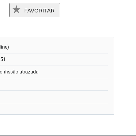
FAVORITAR
line)
:51
onfissão atrazada