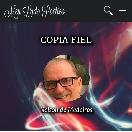
LOGIN
COPIA FIEL
REGISTRO
POETAS
BLOG
COMUNIDADE
Nelson de Medeiros