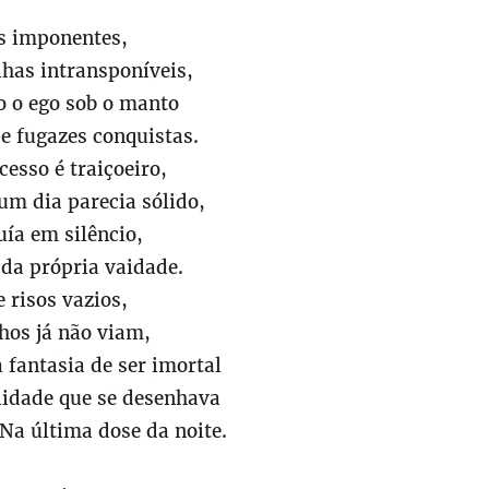
s imponentes,
has intransponíveis,
 o ego sob o manto
e fugazes conquistas.
esso é traiçoeiro,
um dia parecia sólido,
uía em silêncio,
 da própria vaidade.
e risos vazios,
hos já não viam,
 fantasia de ser imortal
lidade que se desenhava
Na última dose da noite.