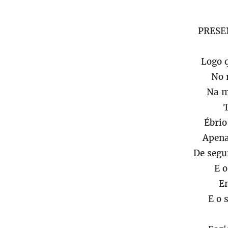
PRESE
Logo 
No 
Na 
Ébri
Apen
De segu
E o
E
E o