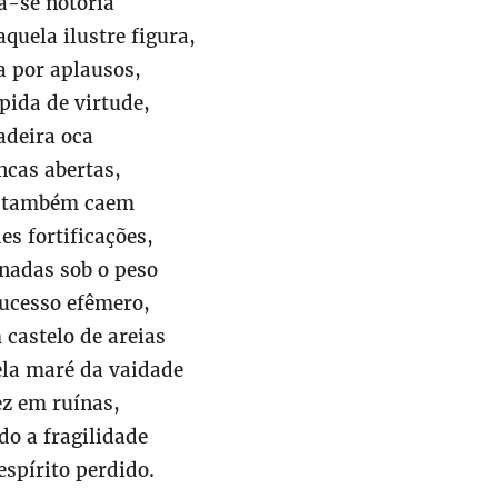
a-se notória
aquela ilustre figura,
a por aplausos,
pida de virtude,
adeira oca
ancas abertas,
 também caem
es fortificações,
nadas sob o peso
ucesso efêmero,
castelo de areias
la maré da vaidade
ez em ruínas,
do a fragilidade
spírito perdido.