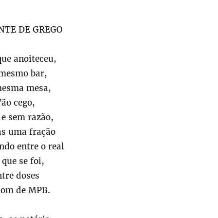
NTE DE GREGO
que anoiteceu,
mesmo bar,
mesma mesa,
Tão cego,
o e sem razão,
as uma fração
ndo entre o real
 que se foi,
ntre doses
 som de MPB.