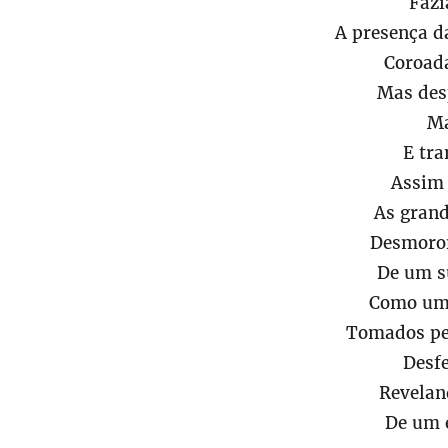
Fazi
A presença d
Coroad
Mas des
M
E tr
Assim
As grand
Desmoro
De um s
Como um 
Tomados pe
Desf
Revelan
De um e