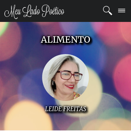
LOGIN
ALIMENTO
REGISTRO
POETAS
BLOG
COMUNIDADE
LEIDE FREITAS