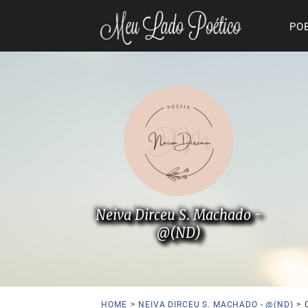
PO
Neiva Dirceu S. Machado -
@(ND)
HOME
>
NEIVA DIRCEU S. MACHADO - @(ND)
>