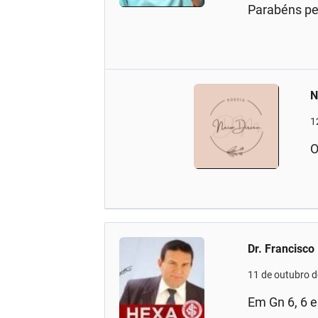
Parabéns pel
N
1
O
Dr. Francisco
11 de outubro 
Em Gn 6, 6 e