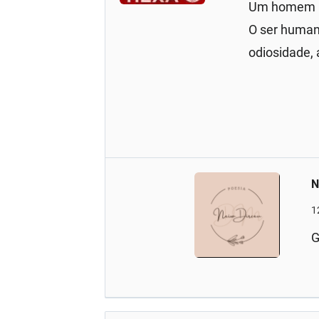
Um homem ru
O ser human
odiosidade, 
N
1
G