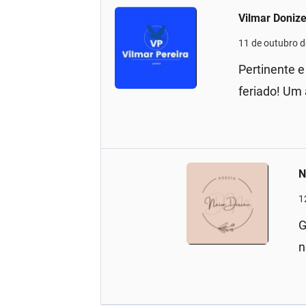
Vilmar Donize
11 de outubro 
Pertinente 
feriado! Um
N
1
G
n