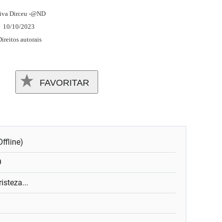
iva Dirceu -@ND
10/10/2023
ireitos autorais
FAVORITAR
ffline)
9
risteza...