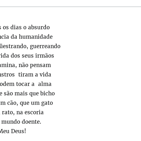
s os dias o absurdo
ncia da humanidade
üestrando, guerreando
vida dos seus irmãos
amina, não pensam
tros tiram a vida
odem tocar a alma
 são mais que bicho
um cão, que um gato
rato, na escoria
 mundo doente.
Meu Deus!