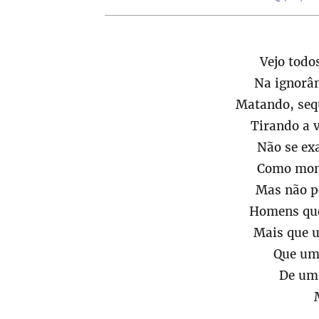
Vejo todo
Na ignorâ
Matando, seq
Tirando a 
Não se ex
Como mons
Mas não p
Homens que
Mais que 
Que um 
De um