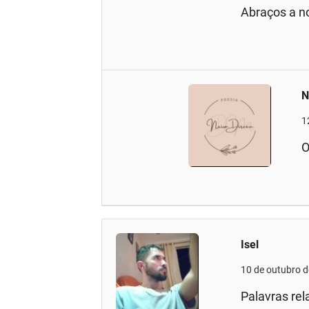
Abraços a no
N
1
O
Isel
10 de outubro 
Palavras re