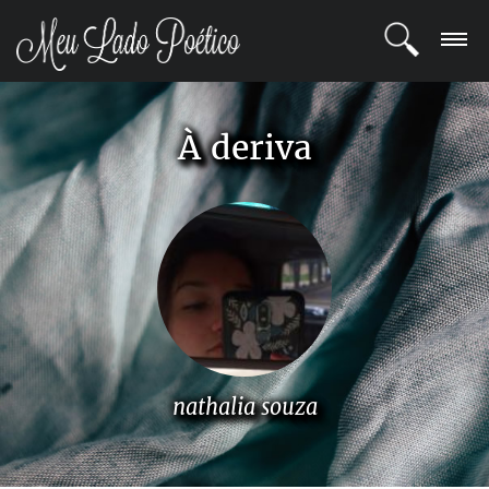
LOGIN
À deriva
REGISTRO
POETAS
BLOG
COMUNIDADE
nathalia souza