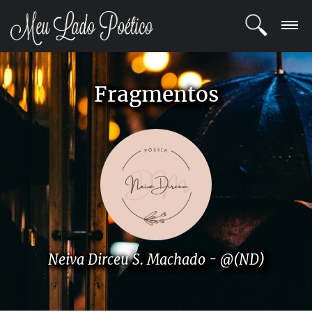
LOGIN
Fragmentos
REGISTRO
POETAS
BLOG
COMUNIDADE
Neiva Dirceu S. Machado - @(ND)