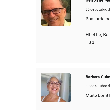
Nelson de Me
30 de outubro 
Boa tarde p
Hhehhe; Boa
1 ab
Barbara Gui
30 de outubro 
Muito bom! 