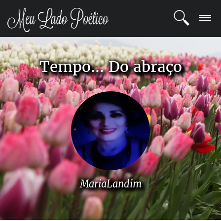
LOGIN
Tempo... Do abraço
REGISTRO
POETAS
BLOG
COMUNIDADE
MariaLandim