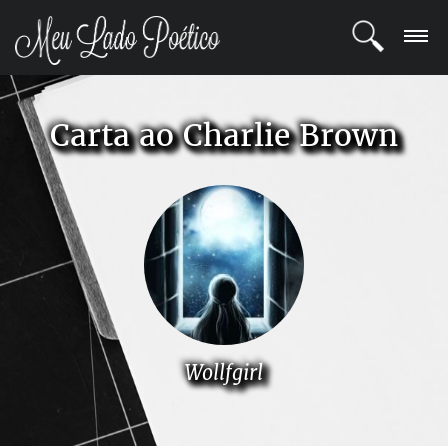
LOGIN
Carta ao Charlie Brown
REGISTRO
POETAS
BLOG
COMUNIDADE
Wollfgirl