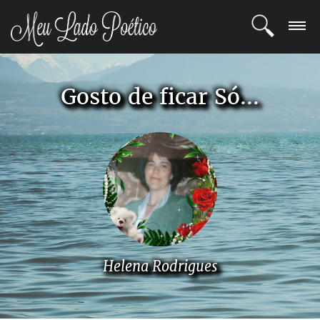
LOGIN
Gosto de ficar Só...
REGISTRO
POETAS
BLOG
COMUNIDADE
Helena Rodrigues