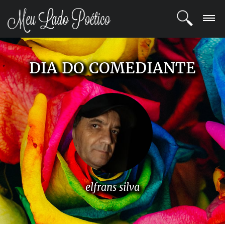
LOGIN
DIA DO COMEDIANTE
REGISTRO
POETAS
BLOG
COMUNIDADE
elfrans silva