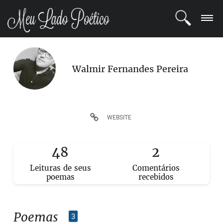
LOGIN
Walmir Fernandes Pereira
REGISTRO
POETAS
WEBSITE
BLOG
48
2
COMUNIDADE
Leituras de seus
Comentários
poemas
recebidos
Poemas
3