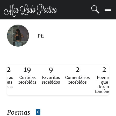
LOGIN
Pii
REGISTRO
POETAS
BLOG
102
19
9
2
2
eituras
Curtidas
Favoritos
Comentários
Poemas
COMUNIDADE
e seus
recebidas
recebidos
recebidos
que
poemas
foram
tendência
Poemas
6