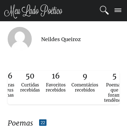
LOGIN
Neildes Queiroz
REGISTRO
POETAS
BLOG
776
50
16
9
5
eituras
Curtidas
Favoritos
Comentários
Poemas
COMUNIDADE
e seus
recebidas
recebidos
recebidos
que
poemas
foram
tendência
Poemas
22