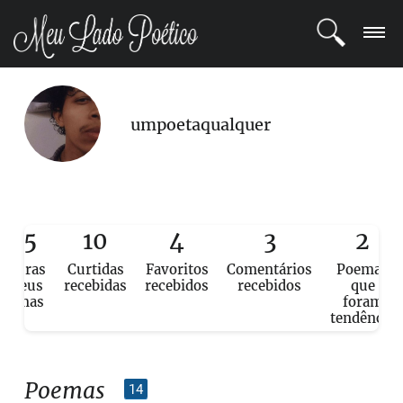
LOGIN
umpoetaqualquer
REGISTRO
POETAS
BLOG
125
10
4
3
2
eituras
Curtidas
Favoritos
Comentários
Poemas
COMUNIDADE
e seus
recebidas
recebidos
recebidos
que
poemas
foram
tendência
Poemas
14