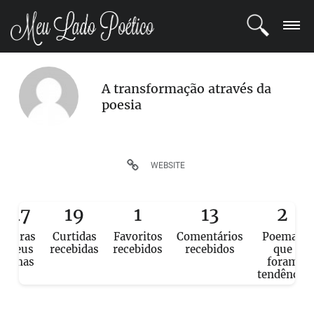
LOGIN
A transformação através da
poesia
REGISTRO
POETAS
WEBSITE
BLOG
247
19
1
13
2
COMUNIDADE
eituras
Curtidas
Favoritos
Comentários
Poemas
e seus
recebidas
recebidos
recebidos
que
poemas
foram
tendência