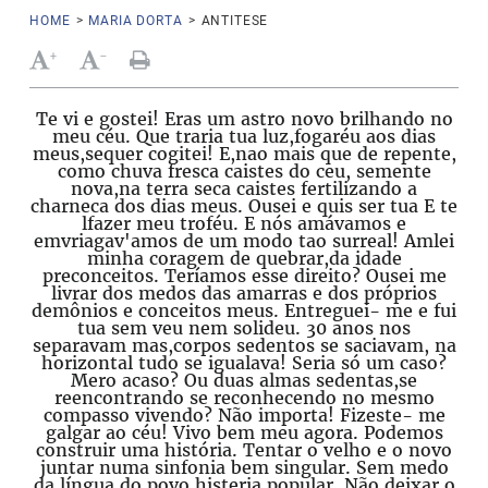
HOME
>
MARIA DORTA
>
ANTITESE
+
-
Te vi e gostei! Eras um astro novo brilhando no
meu céu. Que traria tua luz,fogaréu aos dias
meus,sequer cogitei! E,nao mais que de repente,
como chuva fresca caistes do ceu, semente
nova,na terra seca caistes fertilizando a
charneca dos dias meus. Ousei e quis ser tua E te
lfazer meu troféu. E nós amávamos e
emvriagav'amos de um modo tao surreal! Amlei
minha coragem de quebrar,da idade
preconceitos. Teríamos esse direito? Ousei me
livrar dos medos das amarras e dos próprios
demônios e conceitos meus. Entreguei- me e fui
tua sem veu nem solideu. 30 anos nos
separavam mas,corpos sedentos se saciavam, na
horizontal tudo se igualava! Seria só um caso?
Mero acaso? Ou duas almas sedentas,se
reencontrando se reconhecendo no mesmo
compasso vivendo? Não importa! Fizeste- me
galgar ao céu! Vivo bem meu agora. Podemos
construir uma história. Tentar o velho e o novo
juntar numa sinfonia bem singular. Sem medo
da língua do povo,histeria popular. Não deixar o