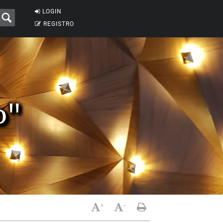
LOGIN
REGISTRO
o"
+
-