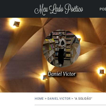
PO
Daniel Victor
HOME
>
DANIEL VICTOR
>
"A SOLIDÃO"