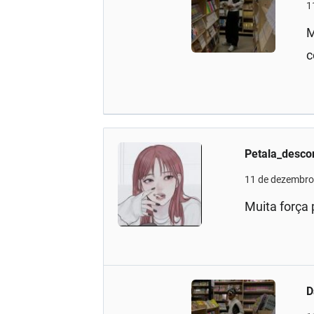
1
M
c
Petala_desco
11 de dezembro
Muita força
D