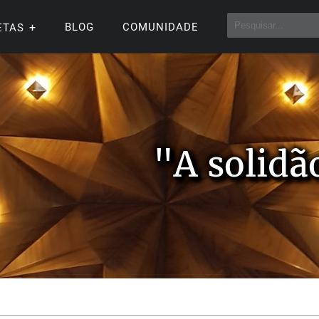
BLOG
COMUNIDADE
ETAS
"A solidã