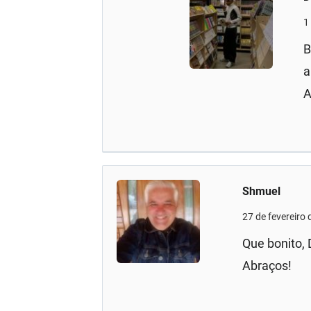
1
B
a
A
Shmuel
27 de fevereiro
Que bonito, 
Abraços!