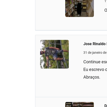
1
O
Jose Rinaldo 
31 de janeiro d
Continue es
Eu escrevo o
Abraços.
D