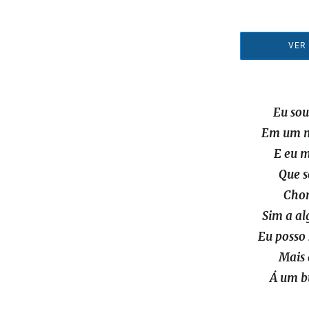
Eu so
Em um m
E eu m
Que s
Chor
Sim a al
Eu posso 
Mais
Á um b