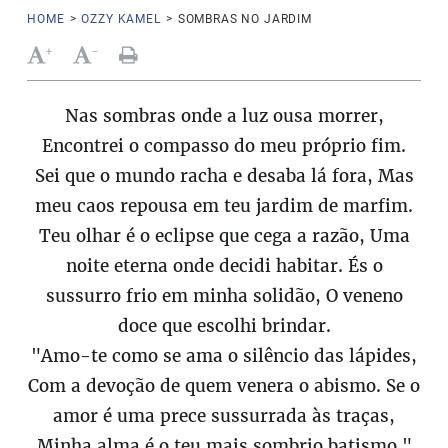
HOME
>
OZZY KAMEL
>
SOMBRAS NO JARDIM
+
-
Nas sombras onde a luz ousa morrer,
Encontrei o compasso do meu próprio fim.
Sei que o mundo racha e desaba lá fora, Mas
meu caos repousa em teu jardim de marfim.
Teu olhar é o eclipse que cega a razão, Uma
noite eterna onde decidi habitar. És o
sussurro frio em minha solidão, O veneno
doce que escolhi brindar.
"Amo-te como se ama o silêncio das lápides,
Com a devoção de quem venera o abismo. Se o
amor é uma prece sussurrada às traças,
Minha alma é o teu mais sombrio batismo."