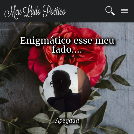
LOGIN
Enigmático esse meu
REGISTRO
fado....
POETAS
BLOG
COMUNIDADE
Apegaua