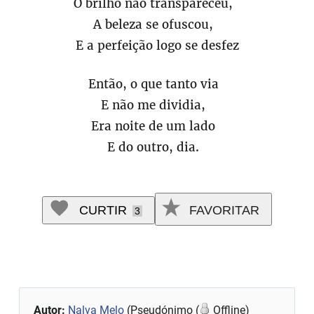
O brilho não transpareceu,
A beleza se ofuscou,
E a perfeição logo se desfez
Então, o que tanto via
E não me dividia,
Era noite de um lado
E do outro, dia.
CURTIR
FAVORITAR
3
Autor:
Nalva Melo
(Pseudónimo (
Offline)