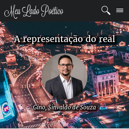
LOGIN
A representação do real
REGISTRO
POETAS
BLOG
COMUNIDADE
Gino, Sinvaldo de Souza