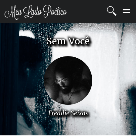
LOGIN
Sem Você
REGISTRO
POETAS
BLOG
COMUNIDADE
Freddie Seixas