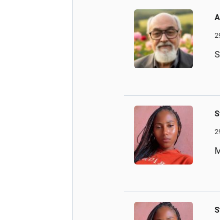
A
2
S
S
2
M
S