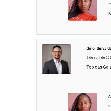
2
M
Gino, Sinvald
2 de abril de 20
Top das Galá
S
2