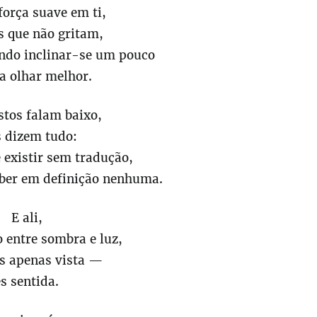
orça suave em ti,
s que não gritam,
do inclinar-se um pouco
a olhar melhor.
stos falam baixo,
 dizem tudo:
 existir sem tradução,
aber em definição nenhuma.
E ali,
 entre sombra e luz,
és apenas vista —
és sentida.