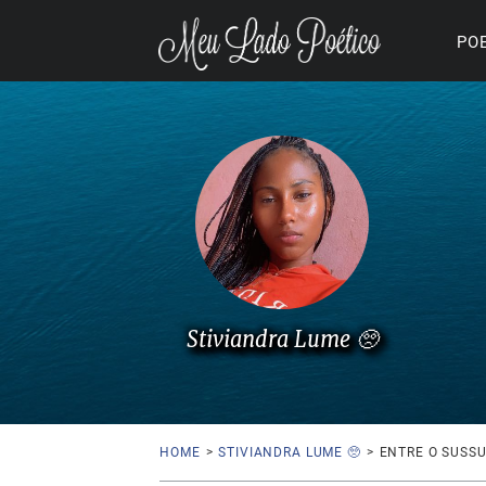
PO
Stiviandra Lume 🥺
HOME
>
STIVIANDRA LUME 🥺
>
ENTRE O SUSSU