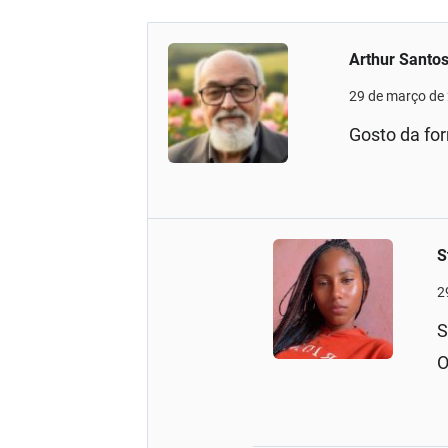
Arthur Santo
29 de março de
Gosto da fo
S
2
S
O