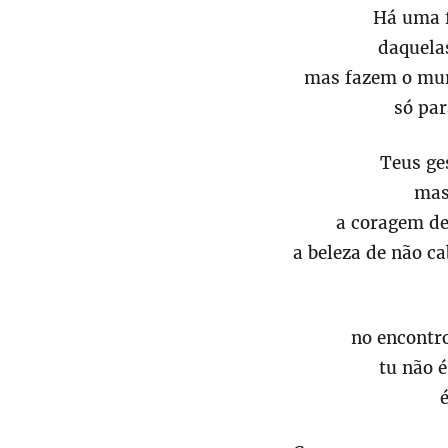
Há uma f
daquela
mas fazem o mun
só par
Teus ge
mas
a coragem de
a beleza de não c
no encontro
tu não 