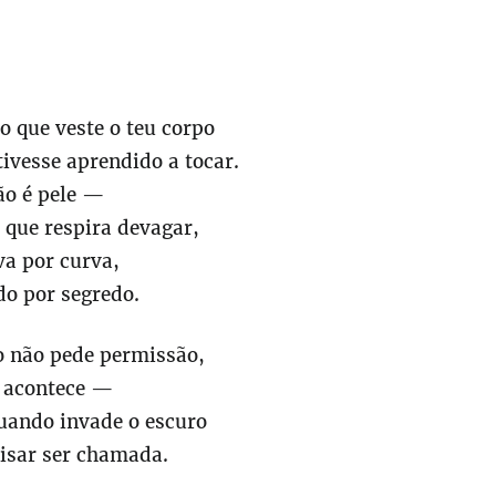
o que veste o teu corpo
tivesse aprendido a tocar.
ão é pele —
que respira devagar,
va por curva,
do por segredo.
o não pede permissão,
e acontece —
uando invade o escuro
isar ser chamada.