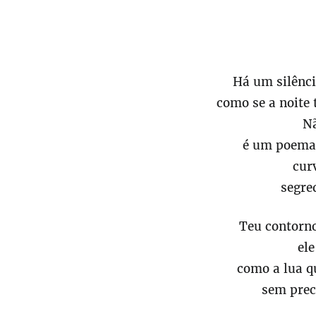
Há um silênci
como se a noite 
N
é um poema 
cur
segre
Teu contorn
el
como a lua q
sem prec