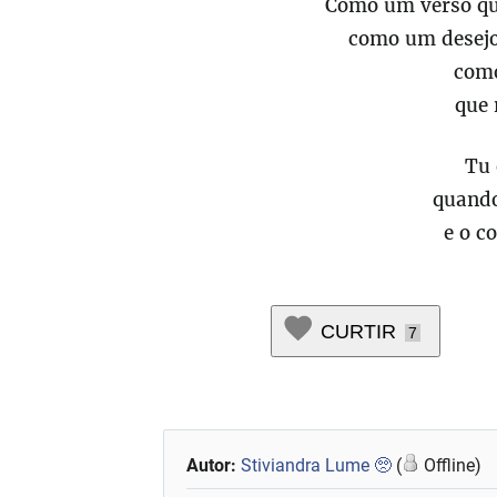
Como um verso qu
como um desejo
como
que 
Tu 
quando
e o c
CURTIR
7
Autor:
Stiviandra Lume 🥺
(
Offline)