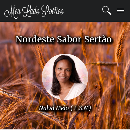
LOGIN
Nordeste Sabor Sertão
REGISTRO
POETAS
BLOG
COMUNIDADE
Nalva Melo ( E.S.M)