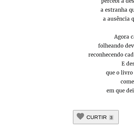
percebi a de
a estranha q
a ausência 
Agora c
folheando dev
reconhecendo cad
E de
que o livr
come
em que dei
CURTIR
3