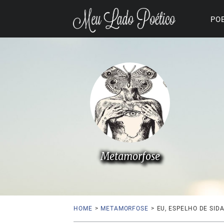
PO
Metamorfose
HOME
>
METAMORFOSE
>
EU, ESPELHO DE SID