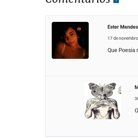
1
Ester Mende
17 de novembro
Que Poesia n
M
3
O