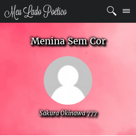
LOGIN
Menina Sem Cor
REGISTRO
POETAS
BLOG
COMUNIDADE
Sakura Okinawa 777