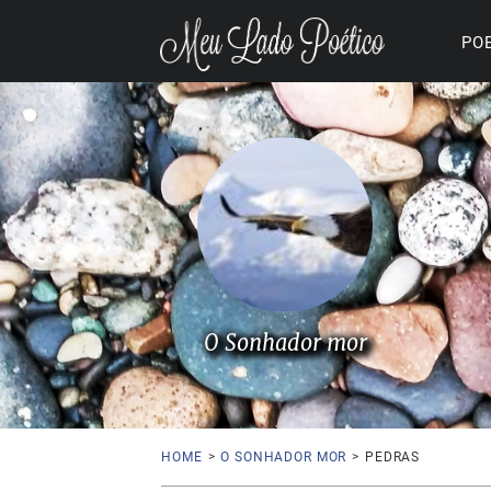
PO
O Sonhador mor
HOME
>
O SONHADOR MOR
>
PEDRAS