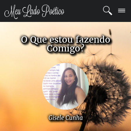
LOGIN
O Que estou fazendo
REGISTRO
Comigo?
POETAS
BLOG
COMUNIDADE
Gisele Cunha