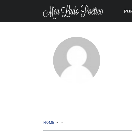
PO
HOME
>
>