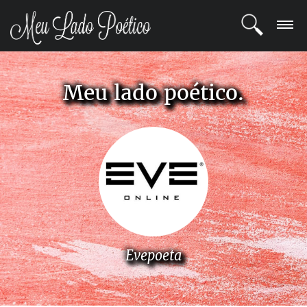
LOGIN
Meu lado poético.
REGISTRO
POETAS
BLOG
COMUNIDADE
Evepoeta