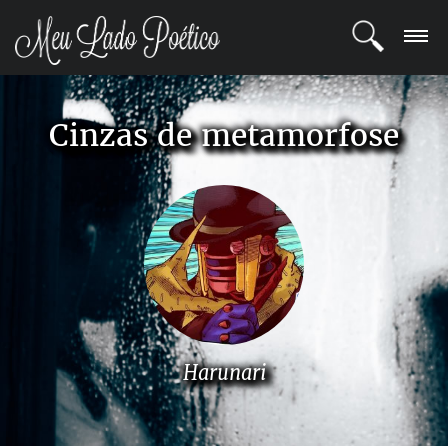
LOGIN
Cinzas de metamorfose
REGISTRO
POETAS
BLOG
COMUNIDADE
Harunari