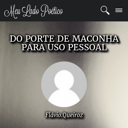
LOGIN
DO PORTE DE MACONHA
REGISTRO
PARA USO PESSOAL
POETAS
BLOG
COMUNIDADE
Flávio.Queiroz