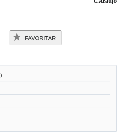
C.Araujo
FAVORITAR
e)