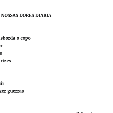
 NOSSAS DORES DIÁRIA
nsborda o copo
or
s
trizes
uir
azer guerras