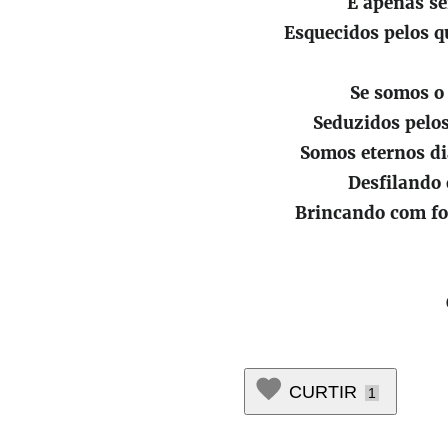
E apenas s
Esquecidos pelos 
Se somos o
Seduzidos pelo
Somos eternos d
Desfilando
Brincando com fo
CURTIR
1