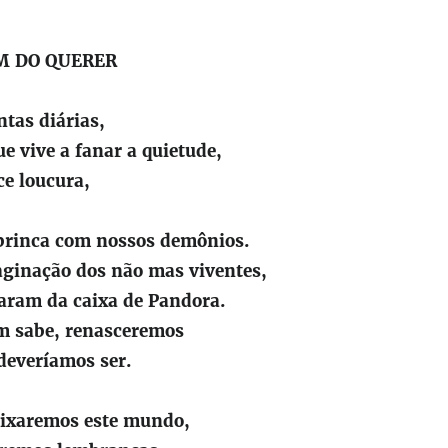
M DO QUERER
ntas diárias,
ue vive a fanar a quietude,
ce loucura,
 brinca com nossos demônios.
aginação dos não mas viventes,
aram da caixa de Pandora.
m sabe, renasceremos
deveríamos ser.
eixaremos este mundo,