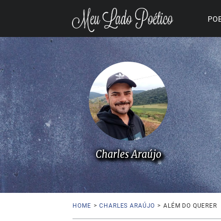
PO
Charles Araújo
HOME
>
CHARLES ARAÚJO
>
ALÉM DO QUERER