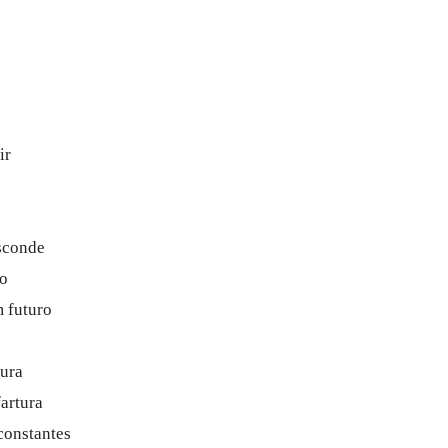
ir
esconde
xo
 futuro
cura
artura
constantes