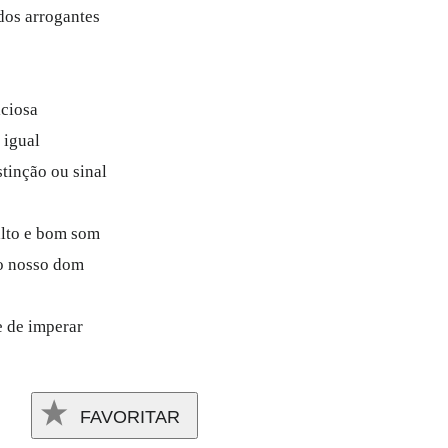
dos arrogantes
iciosa
 igual
tinção ou sinal
alto e bom som
 o nosso dom
 de imperar
FAVORITAR