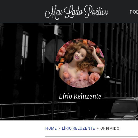
PO
Lírio Reluzente
HOME
>
LÍRIO RELUZENTE
>
OPRIMIDO