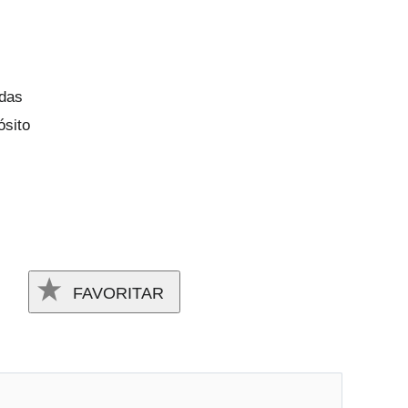
adas
ósito
FAVORITAR