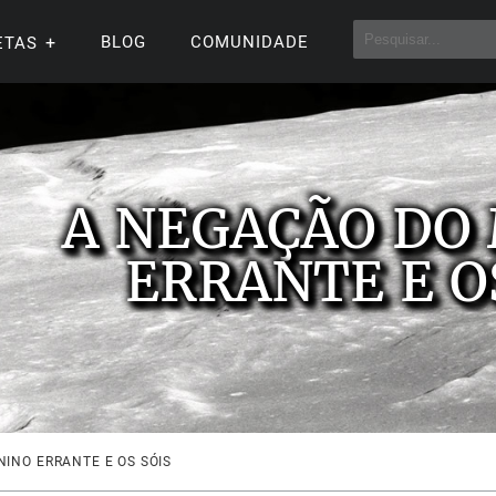
BLOG
COMUNIDADE
ETAS
A NEGAÇÃO DO
ERRANTE E O
INO ERRANTE E OS SÓIS