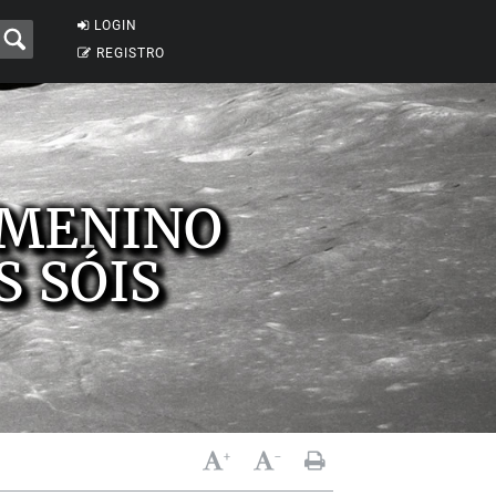
LOGIN
REGISTRO
 MENINO
S SÓIS
+
-