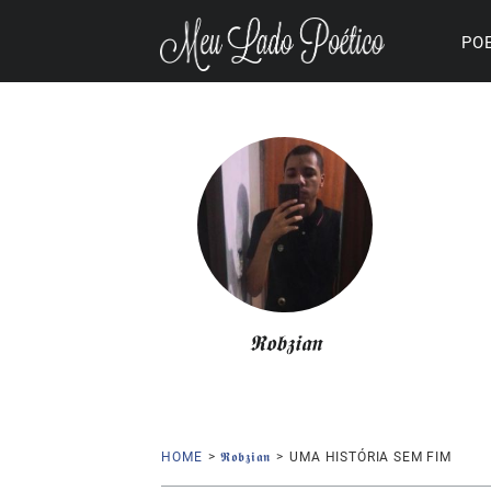
PO
𝕽𝖔𝖇𝖟𝖎𝖆𝖓
HOME
>
𝕽𝖔𝖇𝖟𝖎𝖆𝖓
>
UMA HISTÓRIA SEM FIM