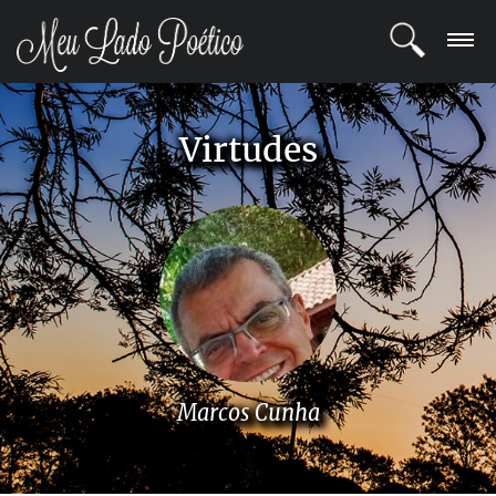
LOGIN
Virtudes
REGISTRO
POETAS
BLOG
COMUNIDADE
Marcos Cunha