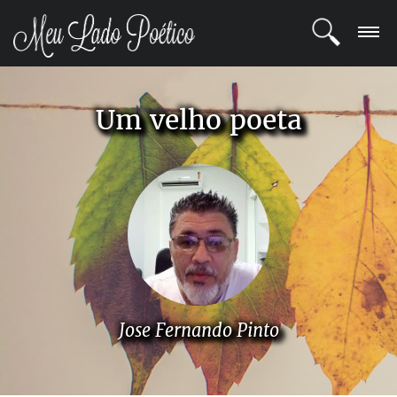
LOGIN
Um velho poeta
REGISTRO
POETAS
BLOG
COMUNIDADE
Jose Fernando Pinto