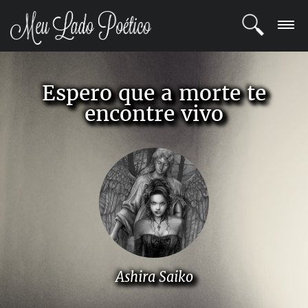
LOGIN
Espero que a morte te
REGISTRO
encontre vivo
POETAS
BLOG
COMUNIDADE
Ashira Saiko