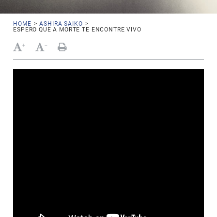
HOME
>
ASHIRA SAIKO
>
ESPERO QUE A MORTE TE ENCONTRE VIVO
+
-