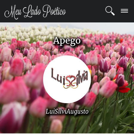
LOGIN
Apego
REGISTRO
POETAS
BLOG
COMUNIDADE
LuiSílviAugusto