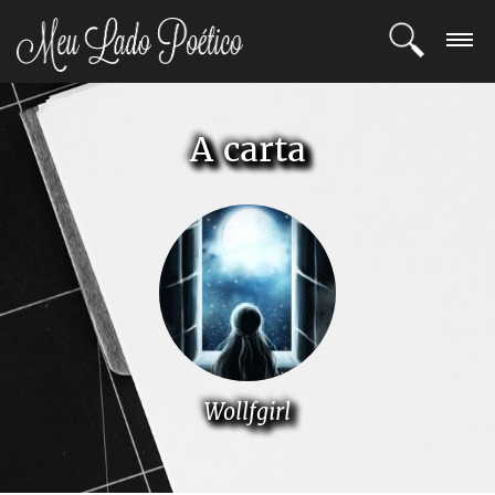
LOGIN
A carta
REGISTRO
POETAS
BLOG
COMUNIDADE
Wollfgirl