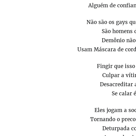
Alguém de confia
Não são os gays q
São homens 
Demônio não
Usam Máscara de cord
Fingir que isso
Culpar a vít
Desacreditar 
Se calar
Eles jogam a so
Tornando o preco
Deturpada c