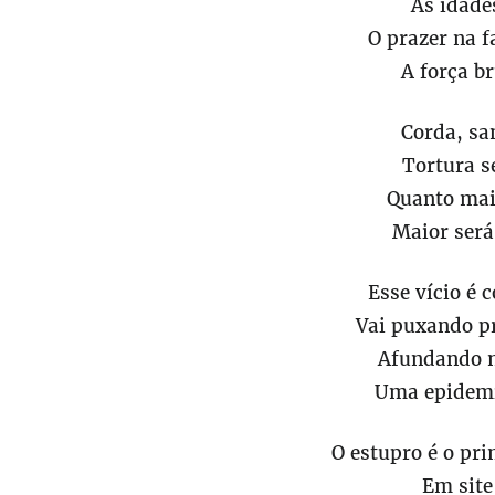
As idade
O prazer na 
A força b
Corda, sa
Tortura 
Quanto mais
Maior será
Esse vício é
Vai puxando p
Afundando n
Uma epidemi
O estupro é o pr
Em site