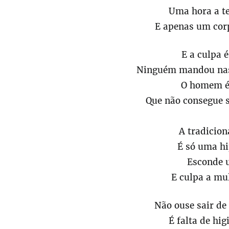
Uma hora a te
E apenas um cor
E a culpa 
Ninguém mandou nasc
O homem é
Que não consegue 
A tradicion
É só uma hi
Esconde 
E culpa a mu
Não ouse sair d
É falta de hig