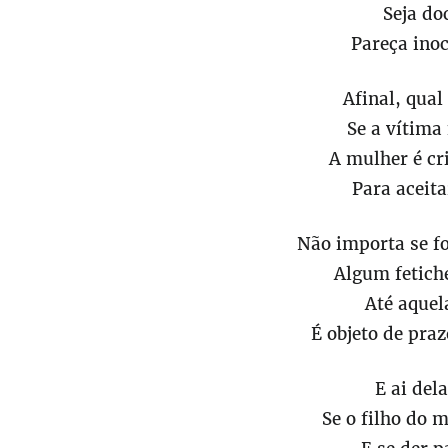
Seja d
Pareça inoc
Afinal, qual
Se a vítima
A mulher é cr
Para aceita
Não importa se fo
Algum fetich
Até aquel
É objeto de pra
E ai del
Se o filho do 