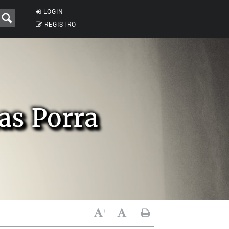
LOGIN
REGISTRO
as Porra
+
-