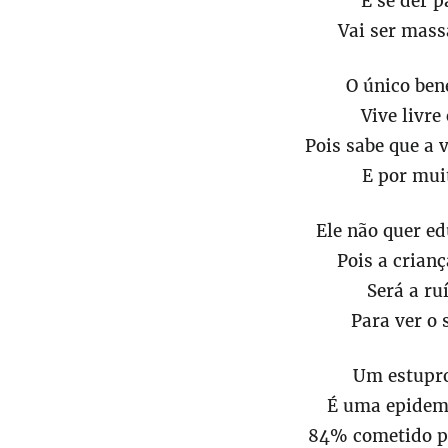
E se der 
Vai ser mas
O único ben
Vive livr
Pois sabe que a 
E por mui
Ele não quer e
Pois a crianç
Será a ru
Para ver o
Um estupro
É uma epidem
84% cometido p