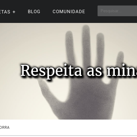
BLOG
COMUNIDADE
ETAS
Respeita as min
PORRA