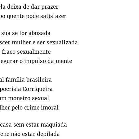
la deixa de dar prazer
po quente pode satisfazer
é sua se for abusada
er mulher e ser sexualizada
 fraco sexualmente
segurar o impulso da mente
al família brasileira
pocrisia Corriqueira
um monstro sexual
lher pelo crime imoral
e casa sem estar maquiada
iene não estar depilada