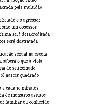
para a adoção então
sacrada pela multidão
eficiado é o agressor
e como um obsessor
vítima será desacreditada
tos será destratada
ducação sexual na escola
a saberá o que a viola
ína de seu reinado
 sol nascer quadrado
 a cada 10 minutos
ia de monstros astutos
or familiar ou conhecido