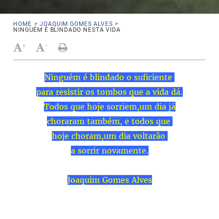
HOME
>
JOAQUIM GOMES ALVES
>
NINGUÉM É BLINDADO NESTA VIDA
+
-
Ninguém é blindado o suficiente
para resistir os tombos que a vida dá.
Todos que hoje sorriem,um dia já
choraram também, e todos que
hoje choram,um dia voltarâo
a sorrir novamente.
Joaquim Gomes Alves