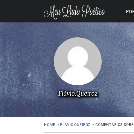
PO
Flávio.Queiroz
HOME
>
FLÁVIO.QUEIROZ
>
COMENTÁRIOS SOBRE