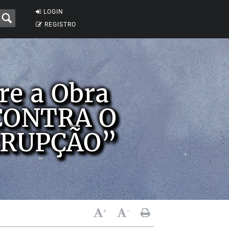
LOGIN
REGISTRO
re a Obra
CONTRA O
RRUPÇÃO”
+
-