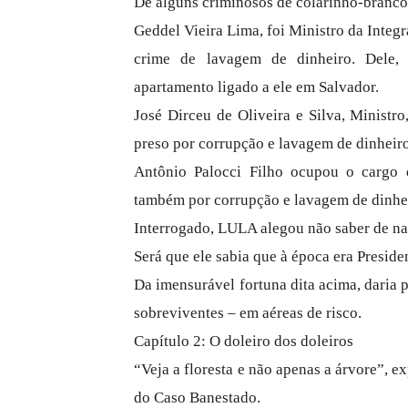
De alguns criminosos de colarinho-branco
Geddel Vieira Lima, foi Ministro da Int
crime de lavagem de dinheiro. Dele,
apartamento ligado a ele em Salvador.
José Dirceu de Oliveira e Silva, Ministr
preso por corrupção e lavagem de dinheiro
Antônio Palocci Filho ocupou o cargo
também por corrupção e lavagem de dinhe
Interrogado, LULA alegou não saber de na
Será que ele sabia que à época era Preside
Da imensurável fortuna dita acima, daria 
sobreviventes – em aéreas de risco.
Capítulo 2: O doleiro dos doleiros
“Veja a floresta e não apenas a árvore”, e
do Caso Banestado.