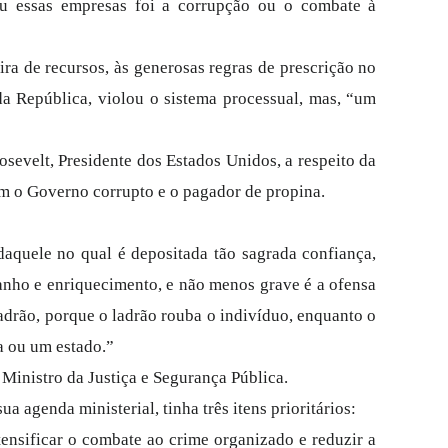
u essas empresas foi a corrupção ou o combate à
eira de recursos, às generosas regras de prescrição no
 da República, violou o sistema processual, mas, “um
sevelt, Presidente dos Estados Unidos, a respeito da
am o Governo corrupto e o pagador de propina.
daquele no qual é depositada tão sagrada confiança,
anho e enriquecimento, e não menos grave é a ofensa
ladrão, porque o ladrão rouba o indivíduo, enquanto o
a ou um estado.”
Ministro da Justiça e Segurança Pública.
ua agenda ministerial, tinha três itens prioritários:
tensificar o combate ao crime organizado e reduzir a