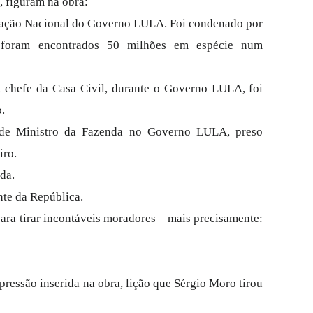
, figuram na obra:
egração Nacional do Governo LULA. Foi condenado por
 foram encontrados 50 milhões em espécie num
o, chefe da Casa Civil, durante o Governo LULA, foi
.
 de Ministro da Fazenda no Governo LULA, preso
iro.
da.
nte da República.
para tirar incontáveis moradores – mais precisamente:
xpressão inserida na obra, lição que Sérgio Moro tirou