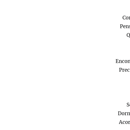
Co
Pen
Q
Encon
Prec
S
Dorm
Acor