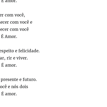
É amor.
er com você,
cer com você e
tecer com você
É Amor.
espeito e felicidade.
r, rir e viver.
É amor.
presente e futuro.
ocê e nós dois
É amor.