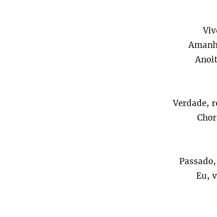
Viv
Amanhe
Anoi
Verdade, r
Chora
Passado, 
Eu, v