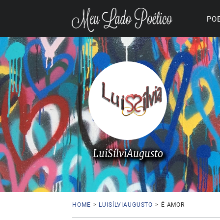
PO
LuiSílviAugusto
HOME
>
LUISÍLVIAUGUSTO
>
É AMOR