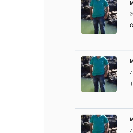
M
2
O
M
7
T
M
7