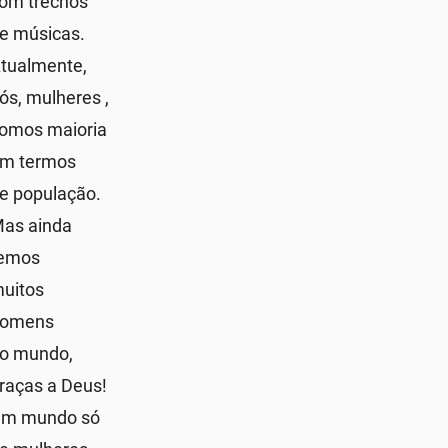
om trechos
e músicas.
tualmente,
ós, mulheres ,
omos maioria
m termos
e população.
as ainda
emos
uitos
homens
o mundo,
raças a Deus!
m mundo só