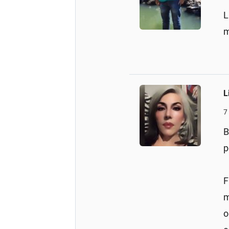
L
m
L
7
B
p
F
m
o