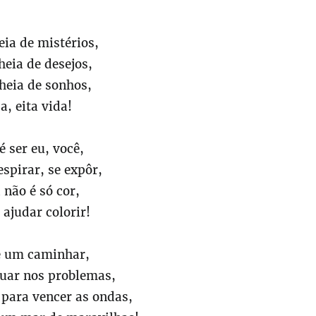
eia de mistérios,
heia de desejos,
heia de sonhos,
a, eita vida!
é ser eu, você,
espirar, se expôr,
 não é só cor,
 ajudar colorir!
é um caminhar,
tuar nos problemas,
 para vencer as ondas,