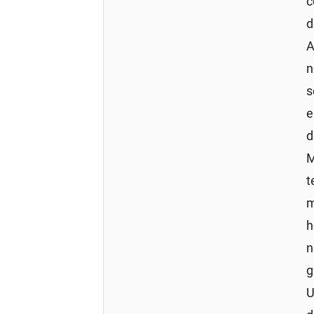
c
d
A
n
s
e
d
M
t
m
n
g
U