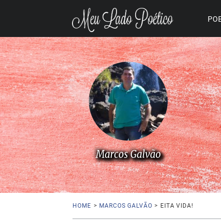
PO
Marcos Galvão
HOME
>
MARCOS GALVÃO
>
EITA VIDA!