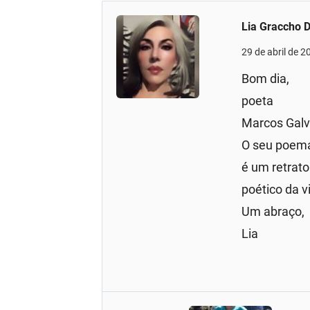
Lia Graccho 
29 de abril de 
Bom dia,
poeta
Marcos Galv
O seu poem
é um retrato
poético da v
Um abraço,
Lia