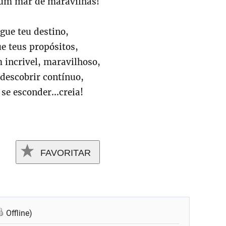
 um mar de maravilhas!
gue teu destino,
e teus propósitos,
 incrivel, maravilhoso,
descobrir contínuo,
 se esconder...creia!
FAVORITAR
Offline)